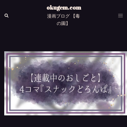
Skip
okugem.com
to
Togg
Search
漫画ブログ 【毒
content
men
の園】