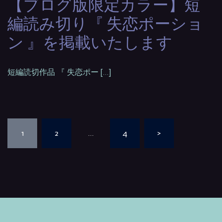
【ブログ版限定カラー】短
編読み切り『 失恋ポーショ
ン 』を掲載いたします
短編読切作品 『 失恋ポー […]
投
1
2
…
4
>
稿
の
ペ
ー
ジ
送